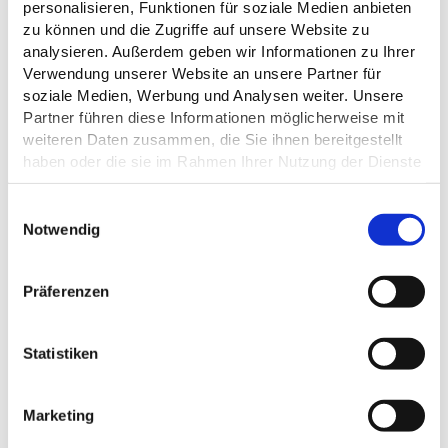
personalisieren, Funktionen für soziale Medien anbieten
zu können und die Zugriffe auf unsere Website zu
analysieren. Außerdem geben wir Informationen zu Ihrer
© Michal Jarmoluk Pixabay
Verwendung unserer Website an unsere Partner für
soziale Medien, Werbung und Analysen weiter. Unsere
Partner führen diese Informationen möglicherweise mit
weiteren Daten zusammen, die Sie ihnen bereitgestellt
haben oder die sie im Rahmen Ihrer Nutzung der Dienste
gesammelt haben.
Datenschutz
E
Notwendig
i
n
w
Präferenzen
i
l
l
Statistiken
i
g
DEIN FREIWILLIGES
Marketing
u
ÖKOLOGISCHES JAHR BEI UNS