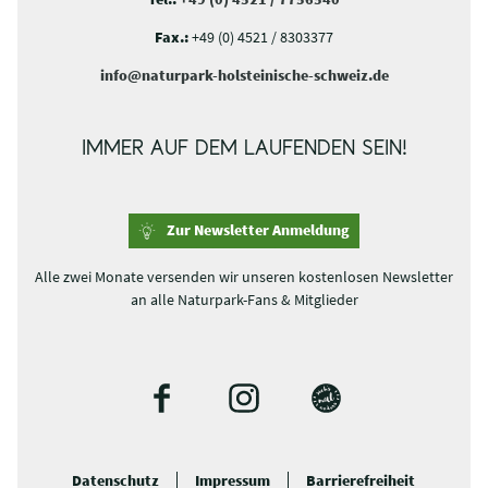
Fax.:
+49 (0) 4521 / 8303377
info@naturpark-holsteinische-schweiz.de
IMMER AUF DEM LAUFENDEN SEIN!
Zur Newsletter Anmeldung
Alle zwei Monate versenden wir unseren kostenlosen Newsletter
an alle Naturpark-Fans & Mitglieder
F
I
B
a
n
l
c
s
o
Datenschutz
Impressum
Barrierefreiheit
e
t
g