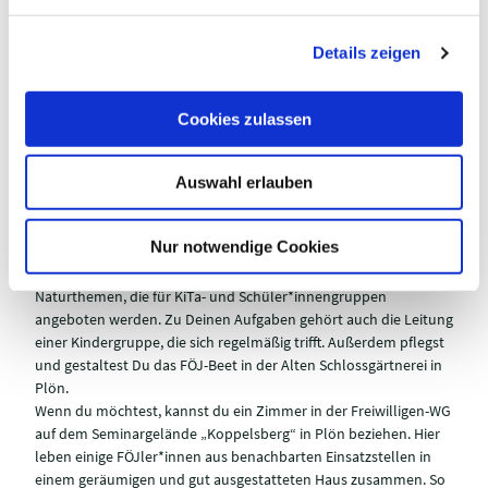
n
IM NATURPARK
g
Details zeigen
s
Das erwartet dich:
Der Naturparkverein möchte seinen Gästen
a
mit faszinierenden Naturbegegnungen ein positives
u
Grundgefühl zur Natur vermitteln, Kinder, Jugendliche und
Cookies zulassen
s
Erwachsene mit Tieren und Pflanzen vertraut machen, Neugier-
w
und Wissbegierde wecken und ökologische Zusammenhänge
verdeutlichen bzw. dafür interessieren. Hierfür werden
Auswahl erlauben
a
Umweltbildungsangebote in der freien Natur gemacht. Deine
h
Arbeitsorte werden Plön und Eutin sein, die mit öffentlichen
l
Nur notwendige Cookies
Verkehrsmitteln gut zu erreichen sind. Nach einer
Einarbeitungsphase betreust du verschiedene Führungen zu
Naturthemen, die für KiTa- und Schüler*innengruppen
angeboten werden. Zu Deinen Aufgaben gehört auch die Leitung
einer Kindergruppe, die sich regelmäßig trifft. Außerdem pflegst
und gestaltest Du das FÖJ-Beet in der Alten Schlossgärtnerei in
Plön.
Wenn du möchtest, kannst du ein Zimmer in der Freiwilligen-WG
auf dem Seminargelände „Koppelsberg“ in Plön beziehen. Hier
leben einige FÖJler*innen aus benachbarten Einsatzstellen in
einem geräumigen und gut ausgestatteten Haus zusammen. So