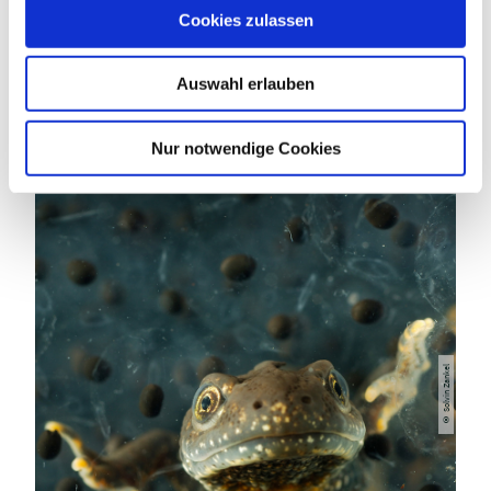
u
Cookies zulassen
s
w
Auswahl erlauben
a
h
l
2006 - DER EISVOGEL
Nur notwendige Cookies
© Solvin Zankel