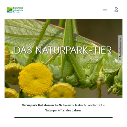
© Bernhard Vercruysse
DAS NATURPARK-TIER
Naturpark Holsteinische Schweiz
>
Natur & Landschaft >
Naturpark-Tier des Jahres