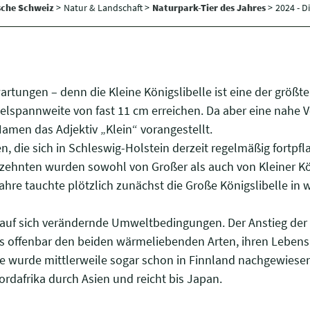
sche Schweiz
>
Natur & Landschaft >
Naturpark-Tier des Jahres
>
2024 - D
artungen – denn die Kleine Königslibelle ist eine der größt
lspannweite von fast 11 cm erreichen. Da aber eine nahe V
Namen das Adjektiv „Klein“ vorangestellt.
, die sich in Schleswig-Holstein derzeit regelmäßig fortpfl
zehnten wurden sowohl von Großer als auch von Kleiner Köni
ahre tauchte plötzlich zunächst die Große Königslibelle in 
ll auf sich verändernde Umweltbedingungen. Der Anstieg de
s offenbar den beiden wärmeliebenden Arten, ihren Leben
e wurde mittlerweile sogar schon in Finnland nachgewiesen.
rdafrika durch Asien und reicht bis Japan.