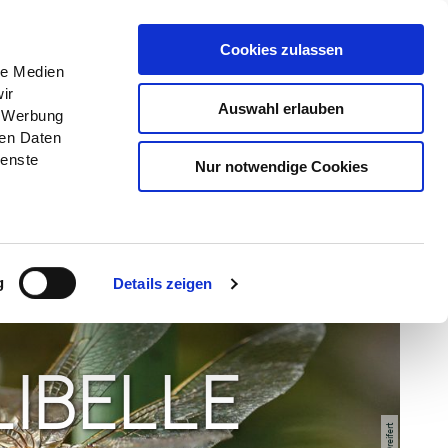
Menü
Grünes Klassenzimmer
Cookies zulassen
le Medien
ir
Auswahl erlauben
, Werbung
ren Daten
ienste
Nur notwendige Cookies
g
Details zeigen
LIBELLE