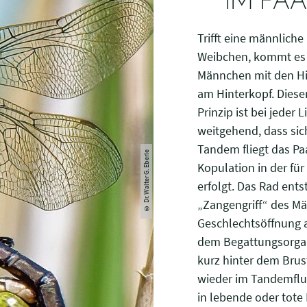
IM PA
Trifft eine männliche
Weibchen, kommt es i
Männchen mit den Hi
am Hinterkopf. Dies
Prinzip ist bei jeder
weitgehend, dass sic
Tandem fliegt das Pa
© Dr. Walter G. Eberle
Kopulation in der fü
erfolgt. Das Rad ent
„Zangengriff“ des Mä
Geschlechtsöffnung 
dem Begattungsorgan
kurz hinter dem Brust
wieder im Tandemflu
in lebende oder tote