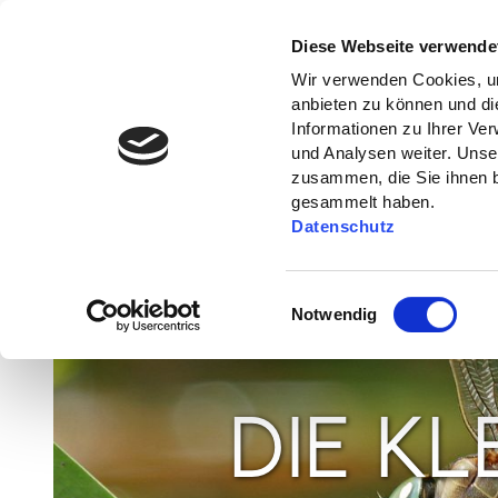
Diese Webseite verwende
Wir verwenden Cookies, um
anbieten zu können und di
Informationen zu Ihrer Ve
und Analysen weiter. Unse
zusammen, die Sie ihnen b
gesammelt haben.
Datenschutz
E
Notwendig
i
n
w
i
DIE KL
l
l
i