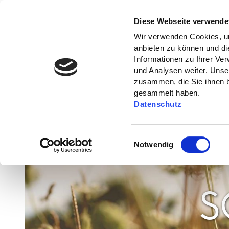
Diese Webseite verwende
Wir verwenden Cookies, um
anbieten zu können und di
Informationen zu Ihrer Ve
und Analysen weiter. Unse
zusammen, die Sie ihnen b
gesammelt haben.
Datenschutz
E
Notwendig
i
n
w
i
S
l
l
i