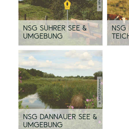
© NPHS
NSG SUHRER SEE &
NSG
UMGEBUNG
TEIC
© NPHS/S.Fuhrmann
NSG DANNAUER SEE &
UMGEBUNG