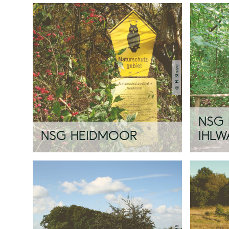
© H. Struve
NSG 
NSG HEIDMOOR
IHLW