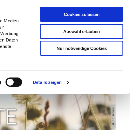
Menü
Grünes Klassenzimmer
Cookies zulassen
le Medien
ir
Auswahl erlauben
, Werbung
ren Daten
ienste
Nur notwendige Cookies
g
Details zeigen
© S. Fuhrmann
TE