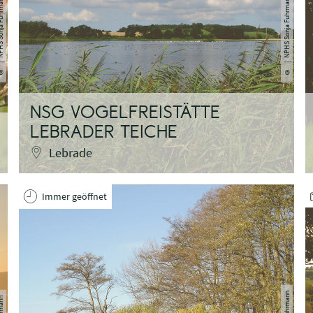
ja Fuhrmann
| NPHS Sonja Fuhrmann
©
©
NSG VOGELFREISTÄTTE
LEBRADER TEICHE
Lebrade
Immer geöffnet