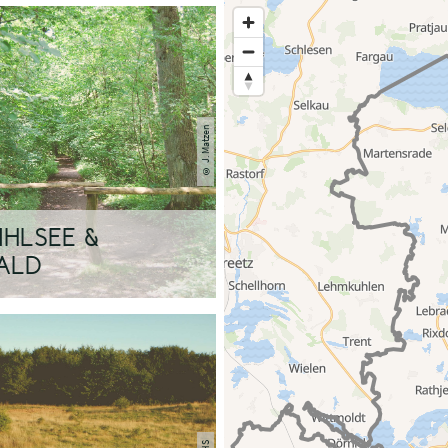
Halten Sie die Taste „STR
zu vergrößern.
© J. Matzen
IHLSEE &
ALD