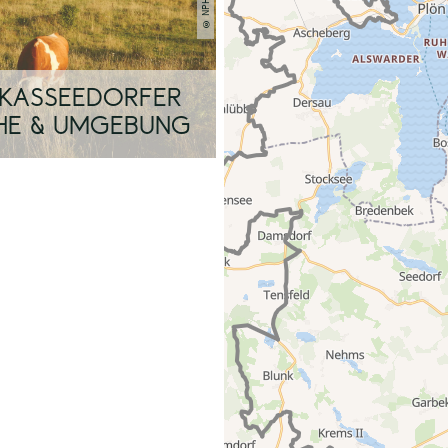
© NPHS
 KASSEEDORFER
HE & UMGEBUNG