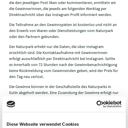
die den jeweiligen Post liken oder kommentieren, ermitteln wir
die GewinnerInnen, die jeweils am folgenden Werktag per
Direktnachricht über das Instagram Profil informiert werden.
Die Teilnahme an den Gewinnspielen ist kostenlos und nicht an
den Erwerb von Waren oder Dienstleistungen vom Naturpark
oder den Partnern gebunden.
Der Naturpark erhebt nur die Daten, die über Instagram
ersichtlich sind. Die Kontaktaufnahme mit GewinnerInnen
erfolgt ausschließlich per Direktnachricht bei Instagram. Sollte
es innerhalb von 72 Stunden nach der Gewinnbenachrichtigung
keine Rückmeldung vom Gewinnenden geben, wird der Preis für
den Tag neu verlost.
Die Gewinne können in der Geschäfsstelle des Naturparks in
Eutin abgeholt werden. Eine Zusendung der Gewinne erfolgt nur
in Ausnahmefällen und ausschließlich innerhalb Deutschlands.
Mehrere Interaktionen unter einem Post haben keine positiven
Auswirkungen auf die Gewinnchance.
Teilnehmen dürfen alle natürlichen Personen, die mindestens
Diese Webseite verwendet Cookies
18 Jahre alt sind, einen eigenen Instagram-Account besitzen und