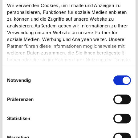
ihren Wohnsitz in Deutschland haben.
Wir verwenden Cookies, um Inhalte und Anzeigen zu
personalisieren, Funktionen für soziale Medien anbieten
Der Rechtsweg ist ausgeschlossen
zu können und die Zugriffe auf unsere Website zu
analysieren. Außerdem geben wir Informationen zu Ihrer
Verwendung unserer Website an unsere Partner für
WELCHER VOGEL FLIEGT DENN
soziale Medien, Werbung und Analysen weiter. Unsere
DA?
Partner führen diese Informationen möglicherweise mit
weiteren Daten zusammen, die Sie ihnen bereitgestellt
haben oder die sie im Rahmen Ihrer Nutzung der Dienste
gesammelt haben.
Datenschutz
E
Notwendig
i
n
© H. Struve
w
Präferenzen
i
l
l
Statistiken
i
g
Marketing