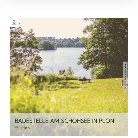
| TI GPS Anne Weise
©
BADESTELLE AM SCHÖHSEE IN PLÖN
B
Plön