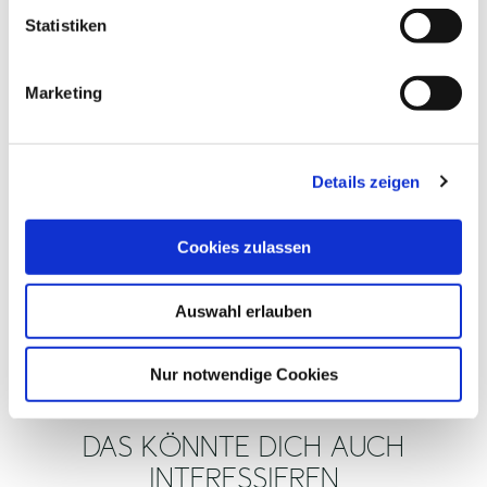
l
Statistiken
i
g
Marketing
u
n
ALLGEMEINE INFORMATIONEN
g
Details zeigen
s
a
u
Cookies zulassen
EIGNUNG
s
w
Auswahl erlauben
a
ZAHLUNGSMÖGLICHKEITEN
h
l
Nur notwendige Cookies
DAS KÖNNTE DICH AUCH
INTERESSIEREN