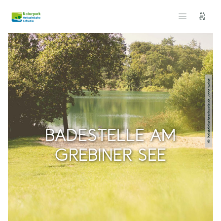
© holsteinischeschweiz.de, Anne Weise
BADESTELLE AM
GREBINER SEE