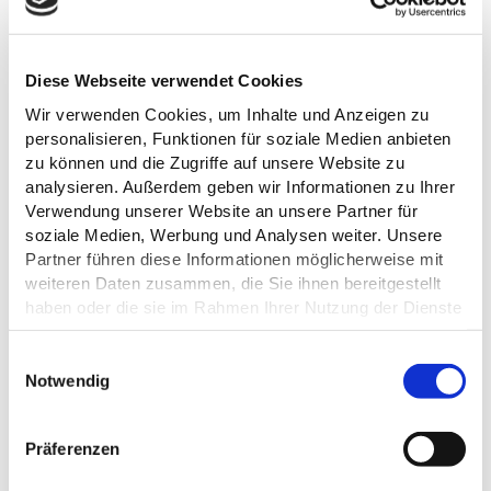
Tel.:
+49 4522 50950
E-Mail:
touristinfo@ploen.de
Diese Webseite verwendet Cookies
Anreise planen
Wir verwenden Cookies, um Inhalte und Anzeigen zu
personalisieren, Funktionen für soziale Medien anbieten
zu können und die Zugriffe auf unsere Website zu
analysieren. Außerdem geben wir Informationen zu Ihrer
Verwendung unserer Website an unsere Partner für
soziale Medien, Werbung und Analysen weiter. Unsere
Partner führen diese Informationen möglicherweise mit
weiteren Daten zusammen, die Sie ihnen bereitgestellt
haben oder die sie im Rahmen Ihrer Nutzung der Dienste
gesammelt haben.
Datenschutz
E
Notwendig
i
n
w
Präferenzen
i
l