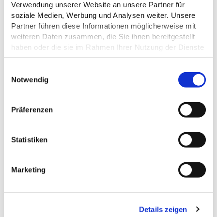
Verwendung unserer Website an unsere Partner für
soziale Medien, Werbung und Analysen weiter. Unsere
Partner führen diese Informationen möglicherweise mit
weiteren Daten zusammen, die Sie ihnen bereitgestellt
haben oder die sie im Rahmen Ihrer Nutzung der Dienste
gesammelt haben.
Datenschutz
E
Notwendig
i
n
w
Präferenzen
i
l
l
Statistiken
i
g
Marketing
u
n
g
Details zeigen
s