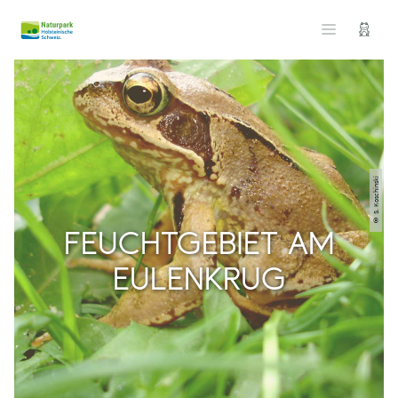
© S. Koschinski
FEUCHTGEBIET AM
EULENKRUG