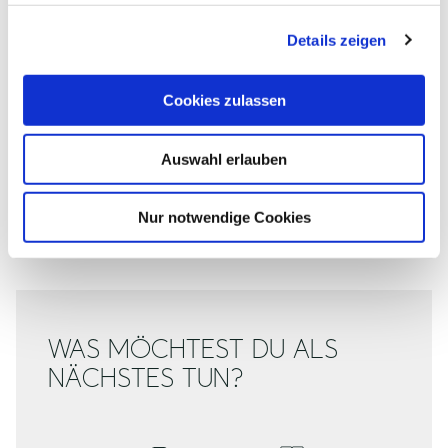
g
©
Details zeigen
s
a
u
Cookies zulassen
s
w
HASELNUSSSCHLUCHT
S
Auswahl erlauben
a
Bosau
h
l
Nur notwendige Cookies
WAS MÖCHTEST DU ALS
NÄCHSTES TUN?