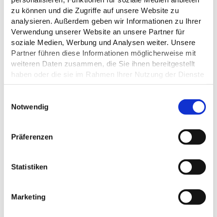
zu können und die Zugriffe auf unsere Website zu
analysieren. Außerdem geben wir Informationen zu Ihrer
Verwendung unserer Website an unsere Partner für
soziale Medien, Werbung und Analysen weiter. Unsere
Partner führen diese Informationen möglicherweise mit
weiteren Daten zusammen, die Sie ihnen bereitgestellt
haben oder die sie im Rahmen Ihrer Nutzung der Dienste
DAS KÖNNTE DICH AUCH
gesammelt haben.
INTERESSIEREN
Datenschutz
E
Notwendig
i
n
w
Präferenzen
i
l
l
Statistiken
i
g
Marketing
| Pexels/Pixabay
u
n