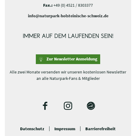
Fax.:
+49 (0) 4521 / 8303377
info@naturpark-holsteinische-schweiz.de
IMMER AUF DEM LAUFENDEN SEIN!
Zur Newsletter Anmeldung
Alle zwei Monate versenden wir unseren kostenlosen Newsletter
an alle Naturpark-Fans & Mitglieder
F
I
B
a
n
l
c
s
o
Datenschutz
Impressum
Barrierefreiheit
e
t
g