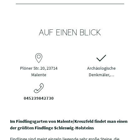
AUF EINEN BLICK
Plöner Str. 20, 23714
Archäologische
Malente
Denkmäler,…
045239842730
Im Findlingsgarten von Malente/Kreuzfeld findet man einen
der größten Findlinge Schleswig-Holsteins
Findlinge sind meist einzeln liegende sehr große Steine, die