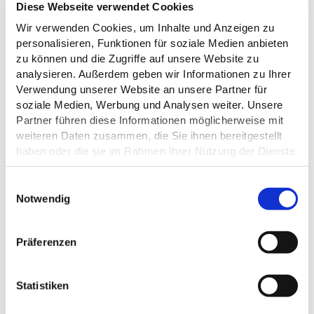
Diese Webseite verwendet Cookies
AUF DER KARTE
Wir verwenden Cookies, um Inhalte und Anzeigen zu
Kies- und Schotterwerk Kreuzfeld GmbH & Co KG
personalisieren, Funktionen für soziale Medien anbieten
Plöner Str. 20
zu können und die Zugriffe auf unsere Website zu
23714 Malente - Kreuzfeld
analysieren. Außerdem geben wir Informationen zu Ihrer
Deutschland
Verwendung unserer Website an unsere Partner für
Tel.:
045239842730
soziale Medien, Werbung und Analysen weiter. Unsere
Partner führen diese Informationen möglicherweise mit
weiteren Daten zusammen, die Sie ihnen bereitgestellt
Anreise planen
haben oder die sie im Rahmen Ihrer Nutzung der Dienste
gesammelt haben.
Datenschutz
E
Notwendig
i
n
w
Präferenzen
i
l
l
Statistiken
i