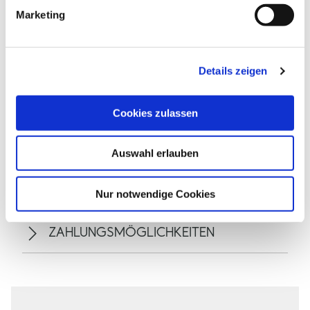
g
Marketing
u
n
g
Details zeigen
s
a
u
Cookies zulassen
s
w
Auswahl erlauben
a
ALLGEMEINE INFORMATIONEN
h
l
Nur notwendige Cookies
ZAHLUNGSMÖGLICHKEITEN