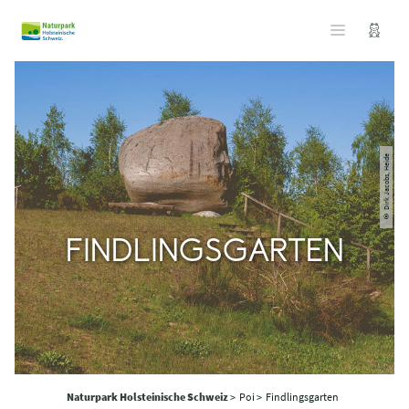
© Dirk Jacobs, Heide
FINDLINGSGARTEN
Naturpark Holsteinische Schweiz
>
Poi >
Findlingsgarten