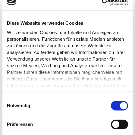
Diese Webseite verwendet Cookies
Wir verwenden Cookies, um Inhalte und Anzeigen zu
personalisieren, Funktionen für soziale Medien anbieten
zu können und die Zugriffe auf unsere Website zu
analysieren. Außerdem geben wir Informationen zu Ihrer
Verwendung unserer Website an unsere Partner für
soziale Medien, Werbung und Analysen weiter. Unsere
Partner führen diese Informationen möglicherweise mit
weiteren Daten zusammen, die Sie ihnen bereitgestellt
haben oder die sie im Rahmen Ihrer Nutzung der Dienste
gesammelt haben.
Datenschutz
E
Notwendig
i
n
w
Präferenzen
DAS KÖNNTE DICH AUCH
i