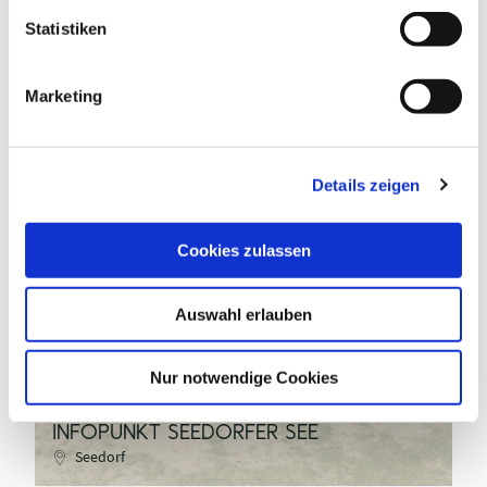
INTERESSIEREN
l
l
Statistiken
i
g
Marketing
u
n
g
Details zeigen
s
a
u
Cookies zulassen
| M. Wenzel
s
w
©
Auswahl erlauben
a
h
l
Nur notwendige Cookies
INFOPUNKT SEEDORFER SEE
I
Seedorf