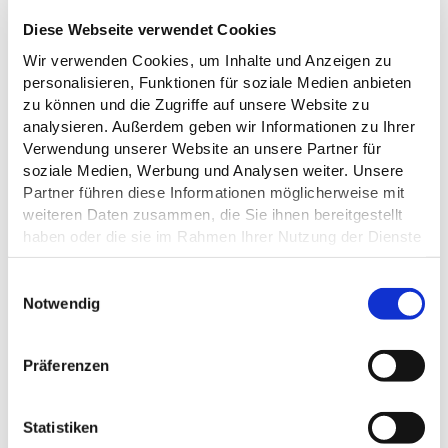
Diese Webseite verwendet Cookies
Wir verwenden Cookies, um Inhalte und Anzeigen zu
personalisieren, Funktionen für soziale Medien anbieten
zu können und die Zugriffe auf unsere Website zu
analysieren. Außerdem geben wir Informationen zu Ihrer
Verwendung unserer Website an unsere Partner für
soziale Medien, Werbung und Analysen weiter. Unsere
Partner führen diese Informationen möglicherweise mit
weiteren Daten zusammen, die Sie ihnen bereitgestellt
haben oder die sie im Rahmen Ihrer Nutzung der Dienste
gesammelt haben.
Datenschutz
E
Notwendig
i
DAS KÖNNTE DICH AUCH
n
INTERESSIEREN
w
Präferenzen
i
l
l
Statistiken