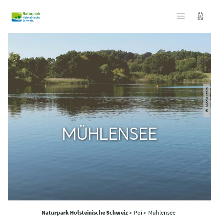
© Nicola Stein
MÜHLENSEE
Naturpark Holsteinische Schweiz
>
Poi >
Mühlensee