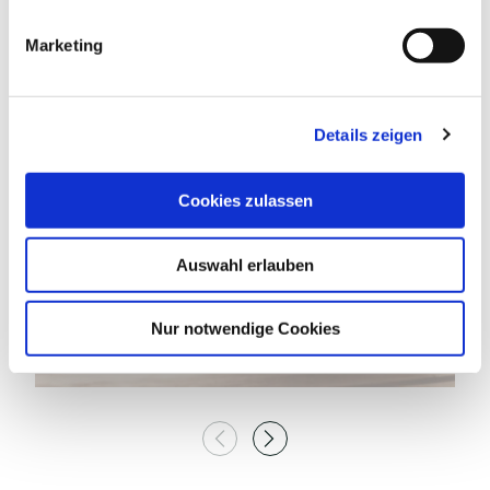
i
g
Marketing
u
n
g
Details zeigen
s
© TI GPS Anne Weise
a
u
Cookies zulassen
s
w
Auswahl erlauben
a
h
EIN- / AUSSETZSTELLE FISCHEREI
l
Nur notwendige Cookies
LASNER
E
Ascheberg