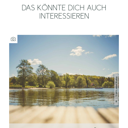
DAS KÖNNTE DICH AUCH
INTERESSIEREN
| TI GPS Jalost Studios
©
A