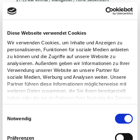
Der Erlenbruch / Parkplatz Prinzeninsel
Schönheiten am Seeufer / Strandweg Richtung
Fegetasche
Weiden / Strandweg Richtung Fegetasche
Ulme und Esche / Strandweg Richtung Fegetasche
Diese Webseite verwendet Cookies
Wir verwenden Cookies, um Inhalte und Anzeigen zu
Die Umsetzung des Naturerlebniswegs wurde durch die
personalisieren, Funktionen für soziale Medien anbieten
Zusammenarbeit verschiedener Institutionen und Förderer
zu können und die Zugriffe auf unsere Website zu
ermöglicht: Naturpark Holsteinische Schweiz, NABU Plön, Stadt
analysieren. Außerdem geben wir Informationen zu Ihrer
Plön sowie dank Fördermitteln des Landes Schleswig Holstein
sowie der Natur- und Umweltstiftung Kreis Plön und der Marius
Verwendung unserer Website an unsere Partner für
Böger Stiftung,
soziale Medien, Werbung und Analysen weiter. Unsere
Partner führen diese Informationen möglicherweise mit
weiteren Daten zusammen, die Sie ihnen bereitgestellt
haben oder die sie im Rahmen Ihrer Nutzung der Dienste
gesammelt haben.
Datenschutz
E
Notwendig
i
n
w
AUF DER KARTE
Präferenzen