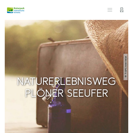
© TI GPS Anne Weise
NATURERLEBNISWEG
PLÖNER SEEUFER