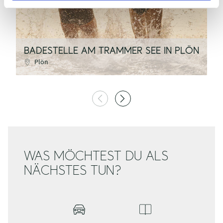
BADESTELLE AM TRAMMER SEE IN PLÖN
K
Plön
WAS MÖCHTEST DU ALS
NÄCHSTES TUN?