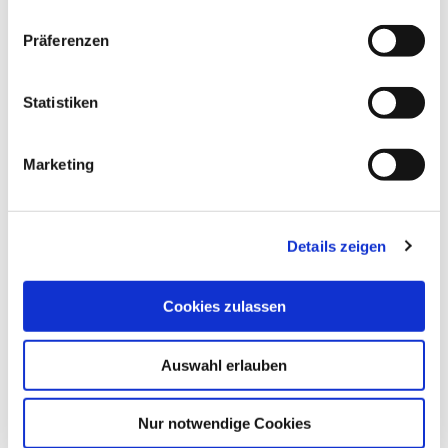
n
w
Präferenzen
i
l
l
Statistiken
DAS KÖNNTE DICH AUCH
i
INTERESSIEREN
g
Marketing
u
n
g
Details zeigen
s
a
u
Cookies zulassen
s
w
Auswahl erlauben
a
| TZHS Anne Weise
h
l
Nur notwendige Cookies
©