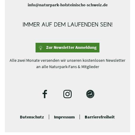
info@naturpark-holsteinische-schweiz.de
IMMER AUF DEM LAUFENDEN SEIN!
Zur Newsletter Anmeldung
Alle zwei Monate versenden wir unseren kostenlosen Newsletter
an alle Naturpark-Fans & Mitglieder
F
I
B
a
n
l
c
s
o
Datenschutz
Impressum
Barrierefreiheit
e
t
g
b
a
o
g