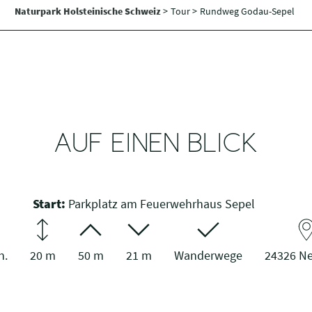
Naturpark Holsteinische Schweiz
>
Tour >
Rundweg Godau-Sepel
AUF EINEN BLICK
Start:
Parkplatz am Feuerwehrhaus Sepel
n.
20 m
50 m
21 m
Wanderwege
24326 N