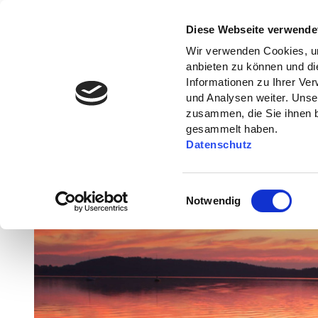
Diese Webseite verwende
Wir verwenden Cookies, um
anbieten zu können und di
Informationen zu Ihrer Ve
und Analysen weiter. Unse
zusammen, die Sie ihnen b
gesammelt haben.
Datenschutz
E
Notwendig
i
n
w
i
l
l
i