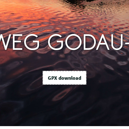
WEG GODAU-
GPX download