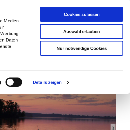
Menü
Grünes Klassenzimmer
Cookies zulassen
le Medien
ir
Auswahl erlauben
, Werbung
ren Daten
ienste
Nur notwendige Cookies
g
Details zeigen