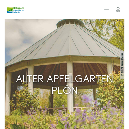
© TI GPS Jalost Studios
ALTER APFELGARTEN
PLÖN