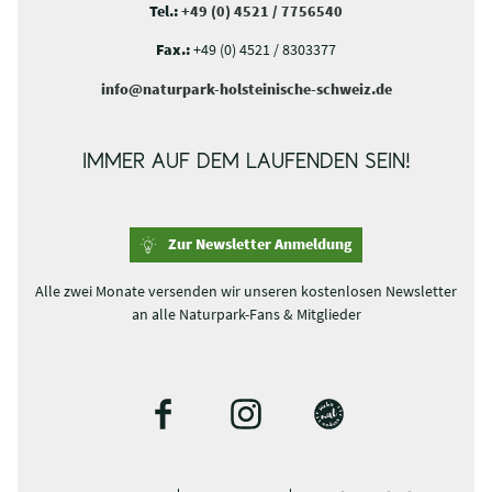
Tel.:
+49 (0) 4521 / 7756540
Fax.:
+49 (0) 4521 / 8303377
info@naturpark-holsteinische-schweiz.de
IMMER AUF DEM LAUFENDEN SEIN!
Zur Newsletter Anmeldung
Alle zwei Monate versenden wir unseren kostenlosen Newsletter
an alle Naturpark-Fans & Mitglieder
F
I
B
a
n
l
c
s
o