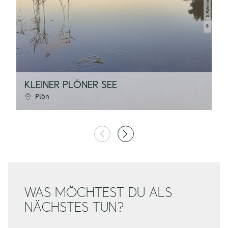
| S. Fuhrmann
©
KLEINER PLÖNER SEE
N
Plön
WAS MÖCHTEST DU ALS
NÄCHSTES TUN?