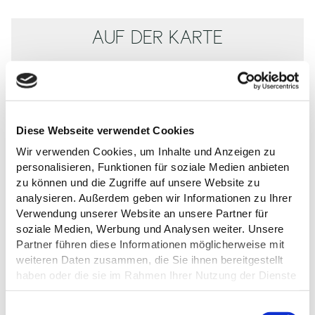
AUF DER KARTE
Freunde des Plöner Prinzenhauses e.V.
Prinzeninsel
24306 Plön
Deutschland
Tel.:
+49 4522 / 9829
Diese Webseite verwendet Cookies
Webseite:
prinzenhaus-apfelgarten.de
Wir verwenden Cookies, um Inhalte und Anzeigen zu
personalisieren, Funktionen für soziale Medien anbieten
Anreise planen
zu können und die Zugriffe auf unsere Website zu
analysieren. Außerdem geben wir Informationen zu Ihrer
Verwendung unserer Website an unsere Partner für
soziale Medien, Werbung und Analysen weiter. Unsere
Partner führen diese Informationen möglicherweise mit
weiteren Daten zusammen, die Sie ihnen bereitgestellt
haben oder die sie im Rahmen Ihrer Nutzung der Dienste
gesammelt haben.
Datenschutz
E