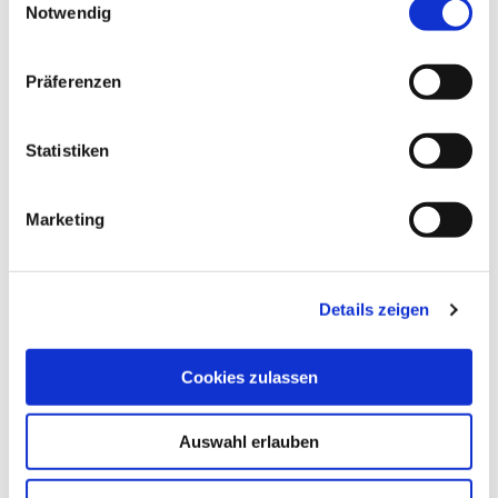
Notwendig
i
n
w
Präferenzen
i
l
l
Statistiken
i
g
Marketing
u
n
g
Details zeigen
s
ALLGEMEINE INFORMATIONEN
a
u
Cookies zulassen
s
w
Auswahl erlauben
a
EIGNUNG
h
l