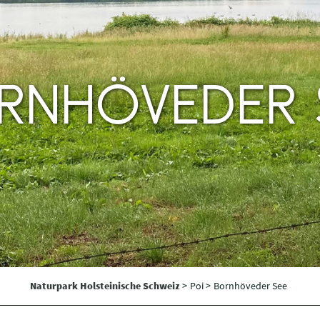
RNHÖVEDER 
Naturpark Holsteinische Schweiz
>
Poi >
Bornhöveder See