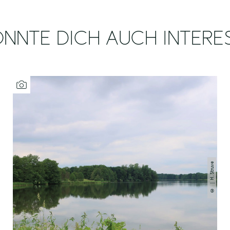
NNTE DICH AUCH INTERE
| H. Struve
©