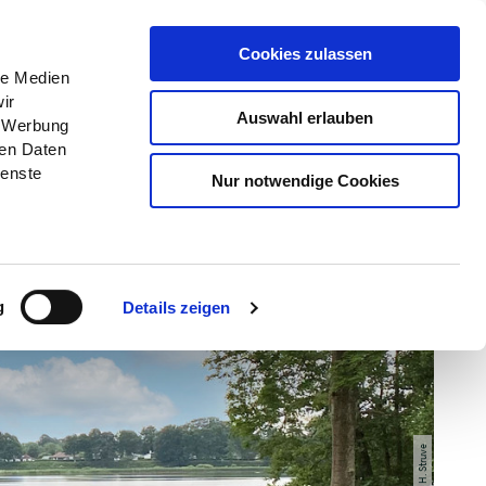
Menü
Grünes Klassenzimmer
Cookies zulassen
le Medien
ir
Auswahl erlauben
, Werbung
ren Daten
ienste
Nur notwendige Cookies
g
Details zeigen
© H. Struve