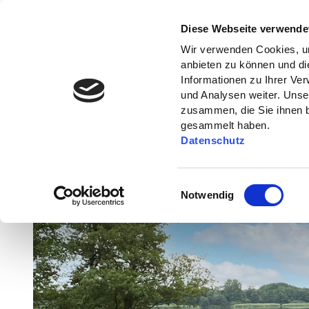
Diese Webseite verwende
Wir verwenden Cookies, um
anbieten zu können und di
Informationen zu Ihrer Ve
und Analysen weiter. Unse
zusammen, die Sie ihnen b
gesammelt haben.
Datenschutz
E
Notwendig
i
n
w
i
l
l
i