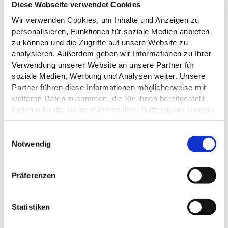
Diese Webseite verwendet Cookies
Wir verwenden Cookies, um Inhalte und Anzeigen zu
personalisieren, Funktionen für soziale Medien anbieten
zu können und die Zugriffe auf unsere Website zu
analysieren. Außerdem geben wir Informationen zu Ihrer
Verwendung unserer Website an unsere Partner für
soziale Medien, Werbung und Analysen weiter. Unsere
Partner führen diese Informationen möglicherweise mit
weiteren Daten zusammen, die Sie ihnen bereitgestellt
haben oder die sie im Rahmen Ihrer Nutzung der Dienste
gesammelt haben.
Datenschutz
E
DAS KÖNNTE DICH AUCH
Notwendig
i
INTERESSIEREN
n
w
Präferenzen
i
l
l
Statistiken
i