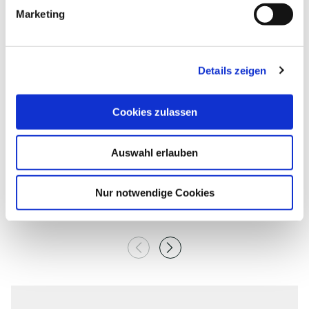
g
Marketing
u
n
g
Details zeigen
| H. Struve
s
a
©
u
Cookies zulassen
s
w
Auswahl erlauben
a
h
BORNHÖVEDER SEE
S
l
Nur notwendige Cookies
Bornhöved