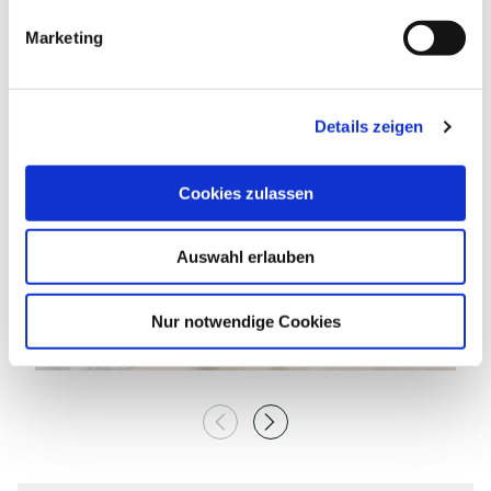
g
Marketing
u
n
g
| MaTS GmbH/ adobe.stock.com
Details zeigen
s
a
u
Cookies zulassen
s
©
w
Auswahl erlauben
a
h
l
BADESTELLEN AM DIEKSEE
I
Nur notwendige Cookies
Malente