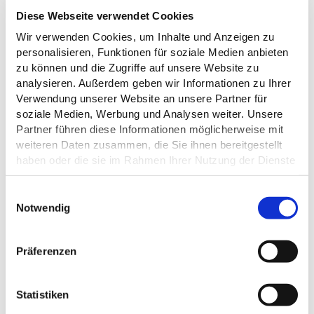
Diese Webseite verwendet Cookies
Wir verwenden Cookies, um Inhalte und Anzeigen zu
personalisieren, Funktionen für soziale Medien anbieten
zu können und die Zugriffe auf unsere Website zu
analysieren. Außerdem geben wir Informationen zu Ihrer
Verwendung unserer Website an unsere Partner für
soziale Medien, Werbung und Analysen weiter. Unsere
Partner führen diese Informationen möglicherweise mit
weiteren Daten zusammen, die Sie ihnen bereitgestellt
haben oder die sie im Rahmen Ihrer Nutzung der Dienste
gesammelt haben.
Datenschutz
E
Notwendig
i
DAS KÖNNTE DICH AUCH
n
INTERESSIEREN
w
Präferenzen
i
l
l
Statistiken
i