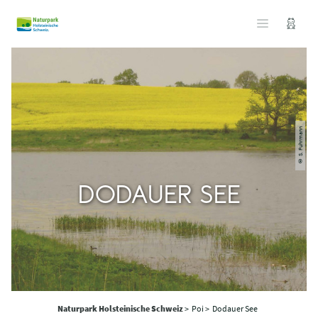
© S. Fuhrmann
DODAUER SEE
Naturpark Holsteinische Schweiz
>
Poi >
Dodauer See