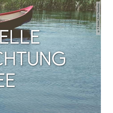
© P. Köster_Eutin Tourismus
ELLE
ICHTUNG
EE