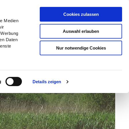
Menü
Grünes Klassenzimmer
Cookies zulassen
le Medien
ir
Auswahl erlauben
, Werbung
ren Daten
ienste
Nur notwendige Cookies
g
Details zeigen