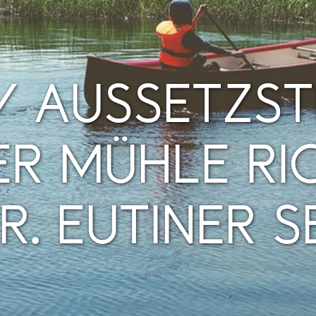
-/ AUSSETZST
ER MÜHLE R
R. EUTINER S