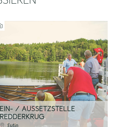
SSIEREN
| Sudholt Verlag, Eutin
©
EIN- / AUSSETZSTELLE
EIN
REDDERKRUG
SIE
Eutin
Eu