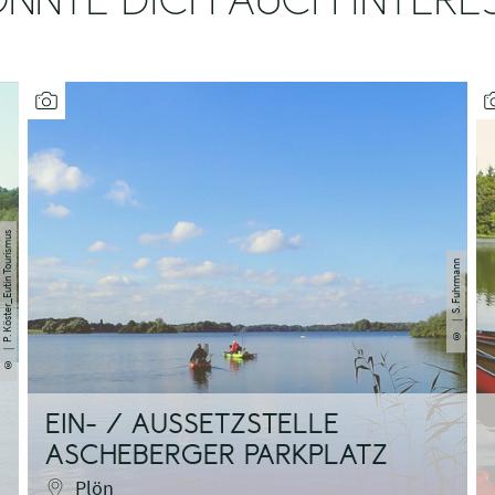
NNTE DICH AUCH INTERE
| P. Köster_Eutin Tourismus
| S. Fuhrmann
©
©
EIN- / AUSSETZSTELLE
ASCHEBERGER PARKPLATZ
Plön