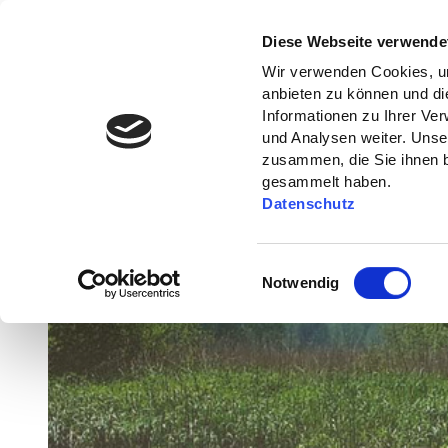
Diese Webseite verwende
Wir verwenden Cookies, um
anbieten zu können und di
Informationen zu Ihrer Ve
und Analysen weiter. Unse
zusammen, die Sie ihnen b
gesammelt haben.
Datenschutz
E
Notwendig
i
n
w
i
l
l
i