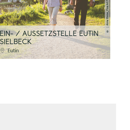
©
EIN- / AUSSETZSTELLE EUTIN
EIN
SIELBECK
RA
Eutin
Eu