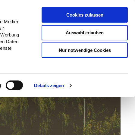
Menü
Grünes Klassenzimmer
Cookies zulassen
le Medien
ir
Auswahl erlauben
, Werbung
ren Daten
ienste
Nur notwendige Cookies
g
Details zeigen