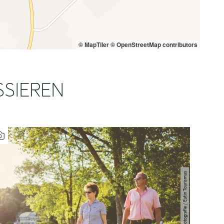
© MapTiler
© OpenStreetMap contributors
SSIEREN
| Anne Weise_Fine Art Fotografie / Eutin Tourismus