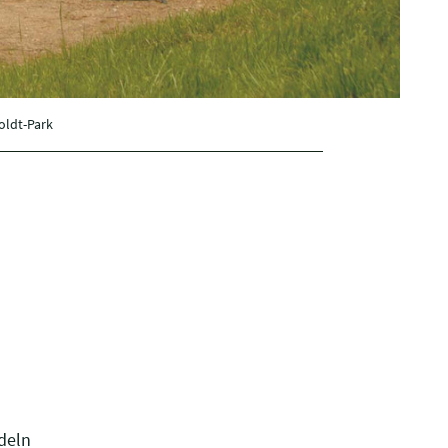
Boldt-Park
deln