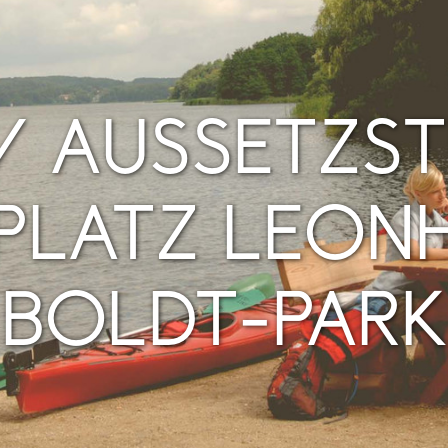
 / AUSSETZST
PLATZ LEON
BOLDT-PARK