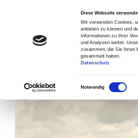
Diese Webseite verwende
Wir verwenden Cookies, um
anbieten zu können und di
Informationen zu Ihrer Ve
und Analysen weiter. Unse
zusammen, die Sie ihnen b
gesammelt haben.
Datenschutz
E
Notwendig
i
n
w
i
l
l
i