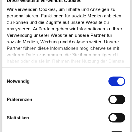
Diese Webseite verwendet Cookies
Wir verwenden Cookies, um Inhalte und Anzeigen zu
personalisieren, Funktionen für soziale Medien anbieten
zu können und die Zugriffe auf unsere Website zu
analysieren. Außerdem geben wir Informationen zu Ihrer
Verwendung unserer Website an unsere Partner für
soziale Medien, Werbung und Analysen weiter. Unsere
Partner führen diese Informationen möglicherweise mit
weiteren Daten zusammen, die Sie ihnen bereitgestellt
haben oder die sie im Rahmen Ihrer Nutzung der Dienste
gesammelt haben.
Datenschutz
E
DAS KÖNNTE DICH AUCH
Notwendig
i
INTERESSIEREN
n
w
Präferenzen
i
l
l
Statistiken
i
g