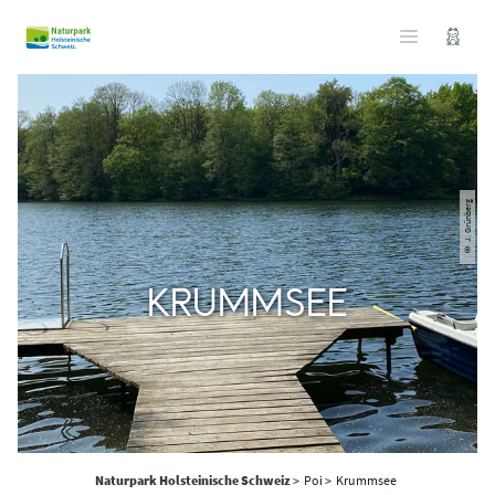
© J. Grünberg
KRUMMSEE
Naturpark Holsteinische Schweiz
>
Poi >
Krummsee