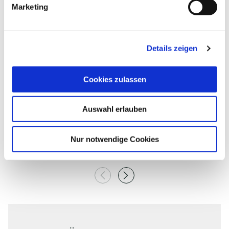
Marketing
u
n
g
| J. Grünberg
Details zeigen
s
a
©
u
Cookies zulassen
s
w
Auswahl erlauben
a
h
SCHWONAUSEE
K
l
Malente
Nur notwendige Cookies