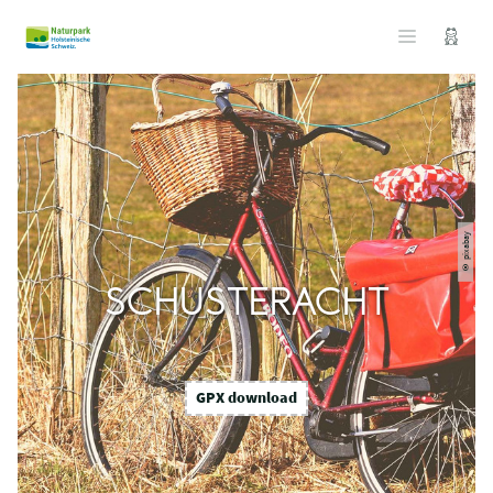
© pixabay
SCHUSTERACHT
GPX download