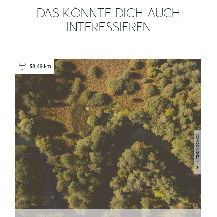
WAS MÖCHTEST DU ALS
NÄCHSTES TUN?
PDF
GPX
Anreise
erzeugen
planen
herunterladen
DAS KÖNNTE DICH AUCH
INTERESSIEREN
58,49 km