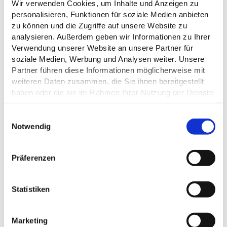
Wir verwenden Cookies, um Inhalte und Anzeigen zu
personalisieren, Funktionen für soziale Medien anbieten
40 m
zu können und die Zugriffe auf unsere Website zu
analysieren. Außerdem geben wir Informationen zu Ihrer
20 m
Verwendung unserer Website an unsere Partner für
soziale Medien, Werbung und Analysen weiter. Unsere
0 m
Partner führen diese Informationen möglicherweise mit
0 km
20 km
40 km
weiteren Daten zusammen, die Sie ihnen bereitgestellt
haben oder die sie im Rahmen Ihrer Nutzung der Dienste
gesammelt haben.
0 km
20 km
40 km
Datenschutz
0 km
57 km
E
Notwendig
i
n
w
Präferenzen
i
WETTER
l
l
Statistiken
Aktuell vor Ort
i
g
Marketing
u