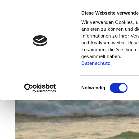
Diese Webseite verwende
Wir verwenden Cookies, um
anbieten zu können und di
Informationen zu Ihrer Ve
und Analysen weiter. Unse
zusammen, die Sie ihnen b
gesammelt haben.
Datenschutz
E
Notwendig
i
n
w
i
l
l
i