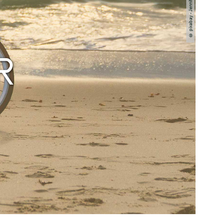
© pixabay - Jennifer Regnier
R