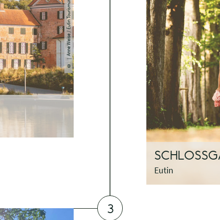
| Anne Weise / Eutin Tourismus
©
SCHLOSSGA
Eutin
3