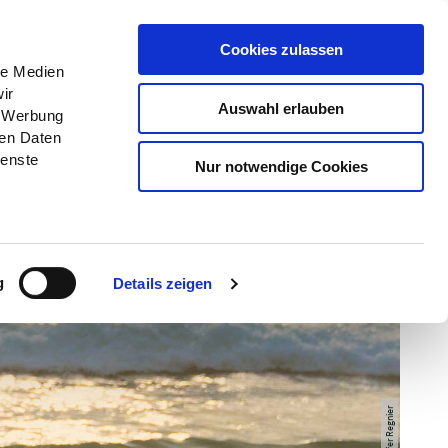
Menü
Grünes Klassenzimmer
Cookies zulassen
le Medien
ir
Auswahl erlauben
, Werbung
ren Daten
ienste
Nur notwendige Cookies
g
Details zeigen