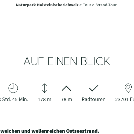
Naturpark Holsteinische Schweiz
>
Tour >
Strand-Tour
AUF EINEN BLICK
3 Std. 45 Min.
178 m
78 m
Radtouren
23701 E
 weichen und wellenreichen Ostseestrand.