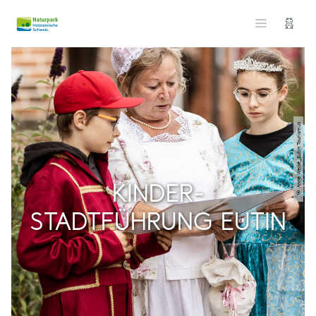
© Anne Weise_Eutin Tourismus
KINDER-
STADTFÜHRUNG EUTIN