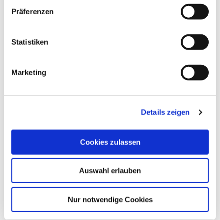
w
Präferenzen
i
l
l
Statistiken
i
g
ALLGEMEINE INFORMATIONEN
Marketing
u
n
g
Details zeigen
s
ALLGEMEINE INFORMATIONEN
a
u
Cookies zulassen
EIGNUNG
s
w
Auswahl erlauben
a
PREISINFORMATIONEN
h
l
Nur notwendige Cookies
VERANSTALTER