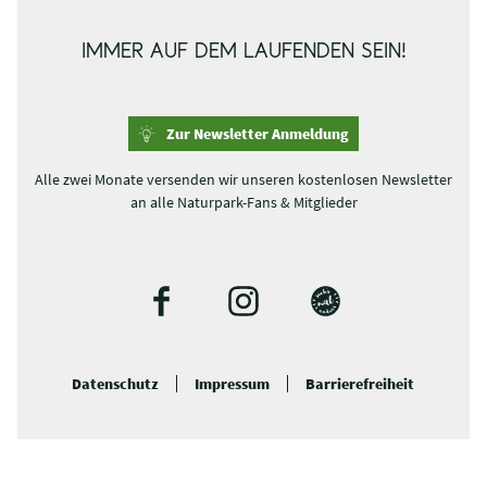
IMMER AUF DEM LAUFENDEN SEIN!
Zur Newsletter Anmeldung
Alle zwei Monate versenden wir unseren kostenlosen Newsletter
an alle Naturpark-Fans & Mitglieder
F
I
B
a
n
l
c
s
o
Datenschutz
Impressum
Barrierefreiheit
e
t
g
b
a
o
g
o
r