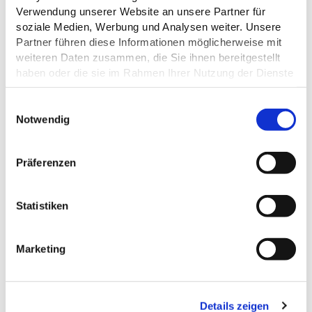
Verwendung unserer Website an unsere Partner für
soziale Medien, Werbung und Analysen weiter. Unsere
Partner führen diese Informationen möglicherweise mit
weiteren Daten zusammen, die Sie ihnen bereitgestellt
haben oder die sie im Rahmen Ihrer Nutzung der Dienste
gesammelt haben.
Datenschutz
E
Notwendig
i
n
w
Präferenzen
i
l
ALLGEMEINE INFORMATIONEN
l
Statistiken
i
g
Marketing
u
ZAHLUNGSMÖGLICHKEITEN
n
g
Details zeigen
s