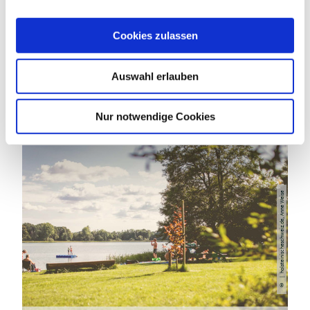
a
u
Cookies zulassen
DAS KÖNNTE DICH AUCH
s
w
INTERESSIEREN
Auswahl erlauben
a
h
l
Nur notwendige Cookies
| holsteinischeschweiz.de, Anne Weise
©