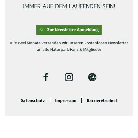
IMMER AUF DEM LAUFENDEN SEIN!
Zur Newsletter Anmeldung
Alle zwei Monate versenden wir unseren kostenlosen Newsletter
an alle Naturpark-Fans & Mitglieder
F
I
B
a
n
l
c
s
o
Datenschutz
Impressum
Barrierefreiheit
e
t
g
b
a
o
g
o
r
k
a