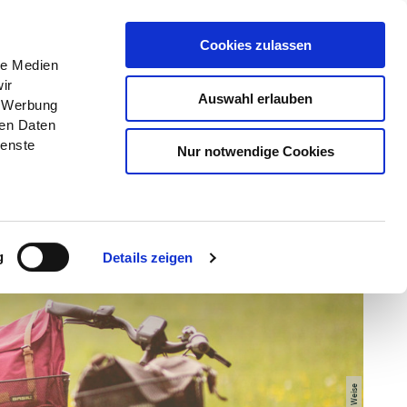
Menü
Grünes Klassenzimmer
Cookies zulassen
le Medien
ir
Auswahl erlauben
, Werbung
ren Daten
ienste
Nur notwendige Cookies
g
Details zeigen