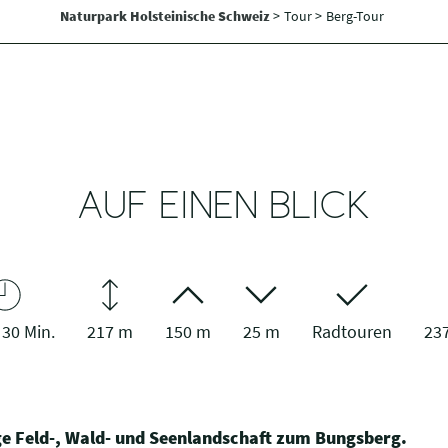
Naturpark Holsteinische Schweiz
>
Tour >
Berg-Tour
AUF EINEN BLICK
 30 Min.
217 m
150 m
25 m
Radtouren
237
ige Feld-, Wald- und Seenlandschaft zum Bungsberg.