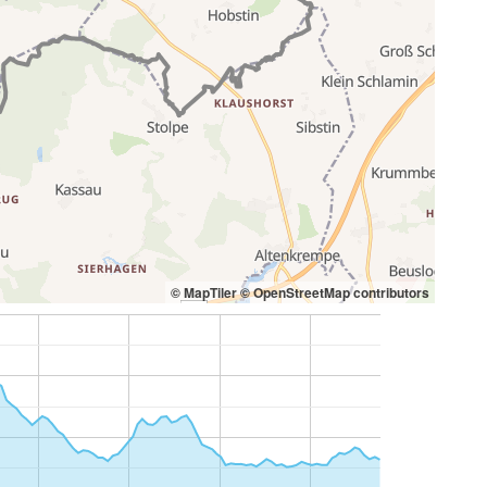
© MapTiler
© OpenStreetMap contributors