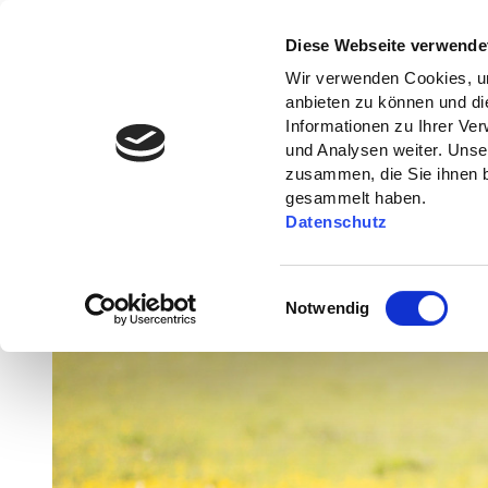
Diese Webseite verwende
Wir verwenden Cookies, um
anbieten zu können und di
Informationen zu Ihrer Ve
und Analysen weiter. Unse
zusammen, die Sie ihnen b
gesammelt haben.
Datenschutz
E
Notwendig
i
n
w
i
l
l
i