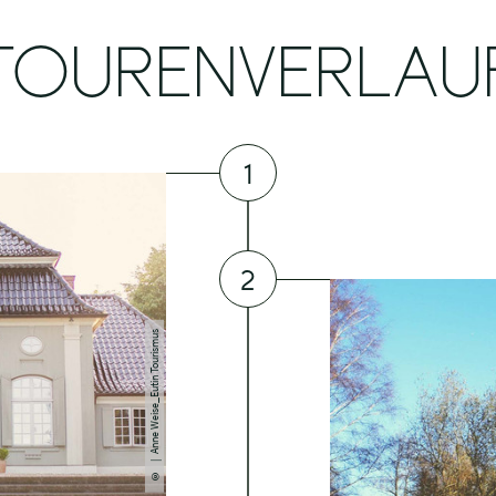
TOURENVERLAU
1
2
| Anne Weise_Eutin Tourismus
©