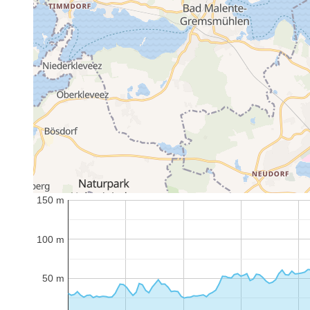
150 m
100 m
50 m