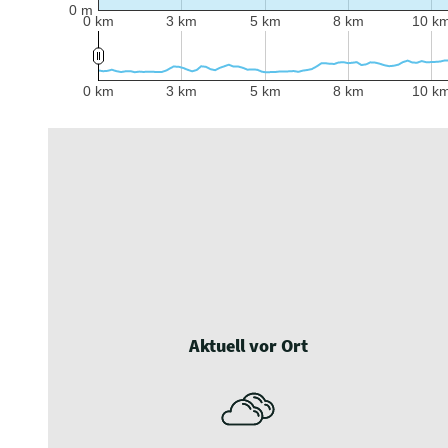
0 m
0 km
3 km
5 km
8 km
10 k
0 km
3 km
5 km
8 km
10 k
Aktuell vor Ort
S
G
C