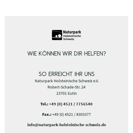
KULINARIA MALENTE
S
Malente
WIE KÖNNEN WIR DIR HELFEN?