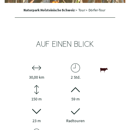
Naturpark Holsteinische Schweiz
>
Tour >
Dörfer-Tour
AUF EINEN BLICK
30,00 km
2 Std.
150 m
59 m
23 m
Radtouren