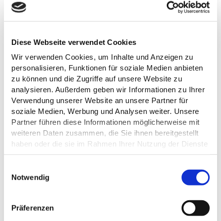
Diese Webseite verwendet Cookies
TOURENVERLAUF
Wir verwenden Cookies, um Inhalte und Anzeigen zu
personalisieren, Funktionen für soziale Medien anbieten
zu können und die Zugriffe auf unsere Website zu
1
analysieren. Außerdem geben wir Informationen zu Ihrer
Verwendung unserer Website an unsere Partner für
soziale Medien, Werbung und Analysen weiter. Unsere
Partner führen diese Informationen möglicherweise mit
weiteren Daten zusammen, die Sie ihnen bereitgestellt
haben oder die sie im Rahmen Ihrer Nutzung der Dienste
| Dirk Jacobs, Heide
gesammelt haben.
Datenschutz
E
Notwendig
i
©
n
w
Präferenzen
i