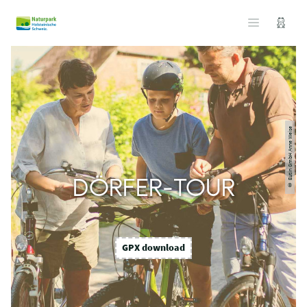
© Eutin GmbH Anne Weise
DÖRFER-TOUR
GPX download