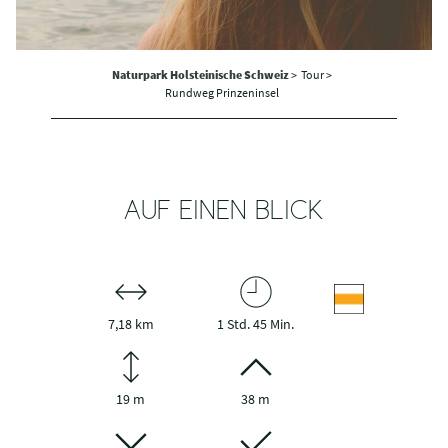
Naturpark Holsteinische Schweiz
>
Tour >
Rundweg Prinzeninsel
AUF EINEN BLICK
7,18 km
1 Std. 45 Min.
19 m
38 m