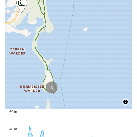
3
60 m
40 m