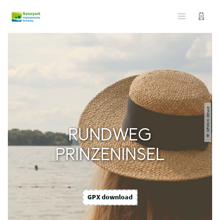
© NPHS H. Struve
RUNDWEG
PRINZENINSEL
GPX download